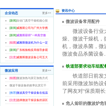
资讯中心
企业动态
更多>>
[新闻]
自动门真空干燥机核心技
微波设备常用配件
术喜获...
[新闻]
威雅斯公司与广州大学携
微波设备行业大
手共创...
[新闻]
威雅斯获得"一种真空微
燥、微波干燥机，
波干燥机...
[组图]
威雅斯微波机为什么一定
机，微波杀菌，微
要款到...
[新闻]
广东检验检疫局领导参观
微波食品杀菌设备..
威雅斯...
[注意]
威雅斯微波设备公司五大
优势
铁道部要求动车组配
微波应用
更多>>
铁道部日前发文，
[组图]
微波加热与其它加热方式
前采用微波加热设
的区别...
微波干燥设备的效率比其它干
了网友对“保质期长达半
燥设备高...
[推荐]
微波真空干燥设备在低温
烘干领...
[注意]
选择微波干燥设备的误区
危人耸听的微波炉危