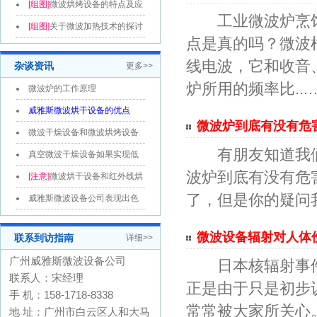
分析和...
[组图]
微波烘烤设备的特点及应
工业微波炉烹饪
用领域...
[组图]
关于微波加热技术的探讨
点是真的吗？微波
线电波，它和收音
杂谈资讯
更多>>
炉所用的频率比...
微波炉的工作原理
威雅斯微波烘干设备的优点
微波炉到底有没有危
微波干燥设备和微波烘烤设备
有朋友知道我们生
的区别
真空微波干燥设备如果实现低
波炉到底有没有危
温烘干的目...
[注意]
微波烘干设备和红外线烘
了，但是你的疑问
干线的区...
威雅斯微波设备公司表现出色
是因为比别...
微波设备辐射对人体
联系到访指南
详细>>
广州威雅斯微波设备公司
日本核辐射事件
联系人：宋经理
正是由于只是初步
手 机：158-1718-8338
常常被大家所关心
地 址：广州市白云区人和大马