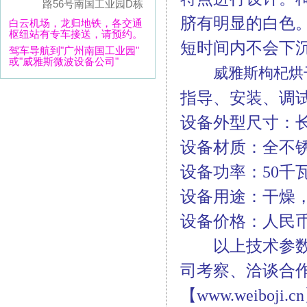
路56号南国工业园D栋
脐有明显的白色
白云机场，龙归地铁，各交通
枢纽站有专车接送，请预约。
短时间内不会下
驾车导航到"广州南国工业园"
或"威雅斯微波设备公司"
威雅斯枸杞烘
指导、安装、调
设备外型尺寸：长1
设备材质：全不
设备功率：50千
设备用途：干燥
设备价格：人民币
以上技术参数及
司考察、洽谈合
【www.weiboji.c