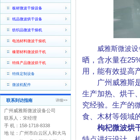
板材微波干燥设备
纸品微波烘干设备
纺织品微波干燥机
电池材料微波干燥机
威雅斯微波设
橡塑材料微波烘干机
晒，含水量在25
特殊产品微波烘干机
用，能有效提高
特殊定制设备
广州威雅斯
微波机配件
生产加热、烘干
联系到访指南
详细>>
究经验。生产的
广州威雅斯微波设备公司
食、木材等领域
联系人：宋经理
手 机：158-1718-8338
枸杞微波烘
地 址：广州市白云区人和大马
特点进行设计。