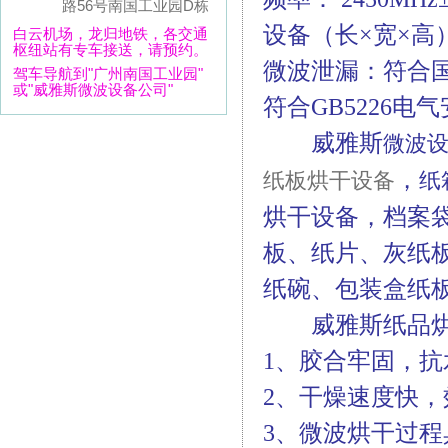
路56号南国工业园D栋
设备（长×宽×高）: 
白云机场，龙归地铁，各交通
枢纽站有专车接送，请预约。
微波泄漏：符合国家G
驾车导航到"广州南国工业园"
或"威雅斯微波设备公司"
符合GB5226电
威雅斯
微波
，
纸板烘干设备
纸
烘干设备，档案
板、纸片、灰纸
纸碗、包装盒纸
威雅斯纸品烘
1、胶合牢固，
2、干燥速度快
3、微波烘干过