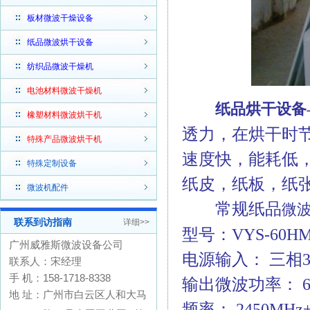
板材微波干燥设备
纸品微波烘干设备
纺织品微波干燥机
电池材料微波干燥机
纸品烘干设备
橡塑材料微波烘干机
透力，在烘干时
特殊产品微波烘干机
速度快，能耗低
特殊定制设备
纸皮，纸板，纸
微波机配件
常规纸品
微
联系到访指南
详细>>
型号：VYS-60H
广州威雅斯微波设备公司
电源输入： 三相380
联系人：宋经理
手 机：158-1718-8338
输出微波功率： 
地 址：广州市白云区人和大马
频率： 2450MHz±